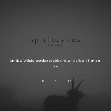
Um diese Website besuchen zu dürfen, müssen Sie über 18 Jahre alt
sein.
18
<
18