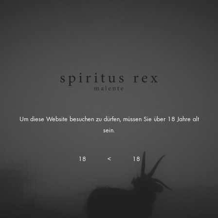
Um diese Website besuchen zu dürfen, müssen Sie über 18 Jahre alt
sein.
18
<
18