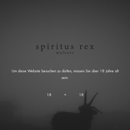
Um diese Website besuchen zu dürfen, müssen Sie über 18 Jahre alt
sein.
18
<
18